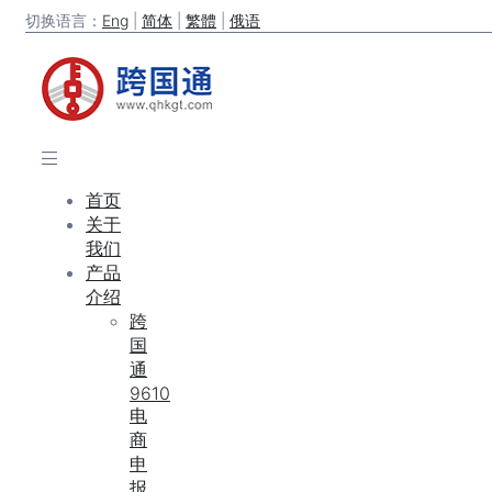
切换语言：
Eng
|
简体
|
繁體
|
俄语
首页
关于
我们
产品
介绍
跨
国
通
9610
电
商
申
报