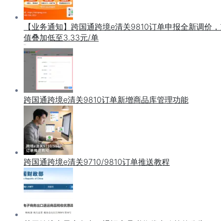
【业务通知】跨国通跨境e清关9810订单申报全新调价，
值叠加低至3.33元/单
跨国通跨境e清关9810订单新增商品库管理功能
跨国通跨境e清关9710/9810订单推送教程