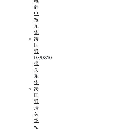
电
商
申
报
系
统
跨
国
通
97/9810
报
关
系
统
跨
国
通
清
关
场
站