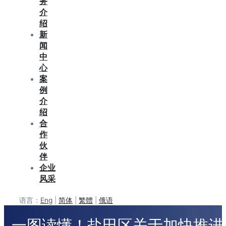
务
介
绍
新
闻
中
心
案
例
介
绍
合
作
伙
伴
企业
风采
语言：
Eng
|
简体
|
繁體
|
俄语
一图读懂！盐田区关于加快推进