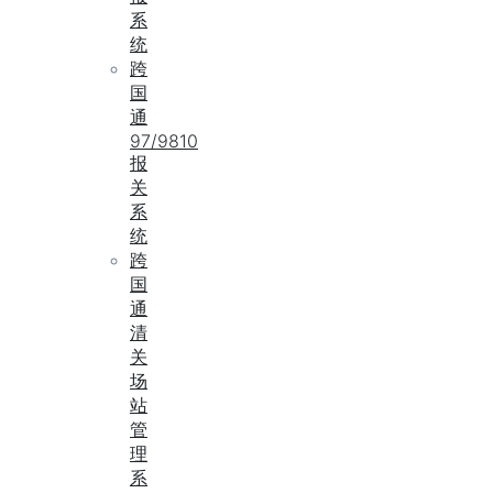
系
统
跨
国
通
97/9810
报
关
系
统
跨
国
通
清
关
场
站
管
理
系