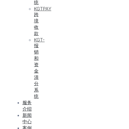
统
KGTPAY
跨
境
收
款
KGT-
报
销
和
资
金
清
分
系
统
服务
介绍
新闻
中心
案例