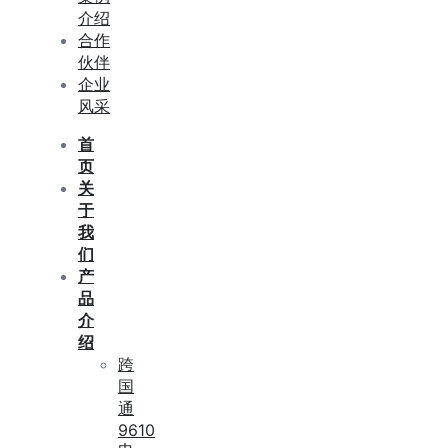
介绍
合作
伙伴
企业
风采
首
页
关
于
我
们
产
品
介
绍
跨
国
通
9610