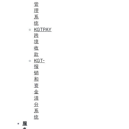
管
理
系
统
KGTPAY
跨
境
收
款
KGT-
报
销
和
资
金
清
分
系
统
服