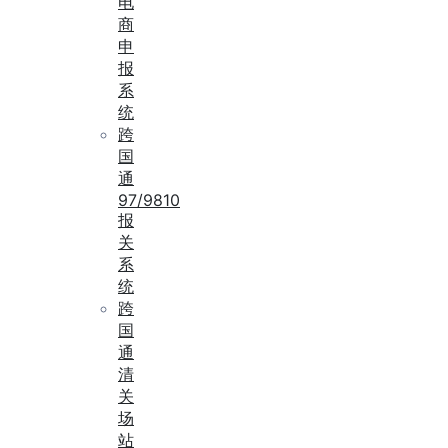
电
商
申
报
系
统
跨
国
通
97/9810
报
关
系
统
跨
国
通
清
关
场
站