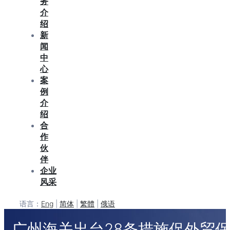
务
介
绍
新
闻
中
心
案
例
介
绍
合
作
伙
伴
企业
风采
语言：
Eng
|
简体
|
繁體
|
俄语
广州海关出台28条措施促外贸