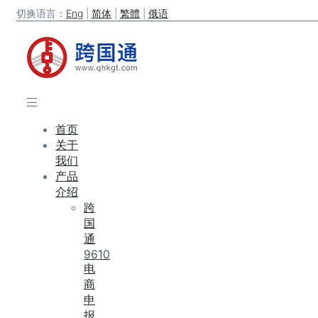
切换语言：
Eng
|
简体
|
繁體
|
俄语
首页
关于
我们
产品
介绍
跨
国
通
9610
电
商
申
报