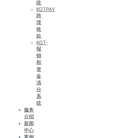
统
KGTPAY
跨
境
收
款
KGT-
报
销
和
资
金
清
分
系
统
服务
介绍
新闻
中心
案例