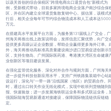
以该关首创的综合保税区“跨境电商出口退货合包”新模式为
例，受新模式带动，目前多家跨境电商企业落户南沙综合保
区，并在区内建立全球退货集散复销中心。据估算，该模式
行后，相关企业每年可节约综合物流成本和人工成本达5000
万元。
在搭建高水平发展平台方面，为服务第131届线上广交会，广
州海关将推出线上政策说明会，发挥信息汇聚优势，向广交
提供更多高级认证企业数据，帮助企业赢得更多海外订单。
外，海关将推动高标准高质量建设南沙进口贸易促进创新示
区，支持生物岛、广州国际医药港、粤港澳大湾区生命健康
业创新区等项目建设发展。
在强化监管优化服务、深化对外合作与规则方面，广州海关
进一步提升科技创新应用水平，支持广州铁路集装箱中心站
设运行，深化与“一带一路”沿线国家（地区）的贸易合作。
时，通过出口转关作业无纸化模式，实现中欧班列货物随到
报、快速验放；进一步发展海铁联运业务和多式联运业务，
强国际陆海贸易新通道对接建设，保障国际物流链供应链稳
定。