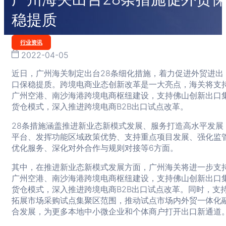
稳提质
Categories
行业资讯
2022-04-05
近日，广州海关制定出台28条细化措施，着力促进外贸进出
口保稳提质。跨境电商业态创新改革是一大亮点，海关将支
广州空港、南沙海港跨境电商枢纽建设，支持佛山创新出口
货仓模式，深入推进跨境电商B2B出口试点改革。
28条措施涵盖推进新业态新模式发展、服务打造高水平发展
平台、发挥功能区域政策优势、支持重点项目发展、强化监
优化服务、深化对外合作与规则对接等6方面。
其中，在推进新业态新模式发展方面，广州海关将进一步支
广州空港、南沙海港跨境电商枢纽建设，支持佛山创新出口
货仓模式，深入推进跨境电商B2B出口试点改革。同时，支
拓展市场采购试点集聚区范围，推动试点市场内外贸一体化
合发展，为更多本地中小微企业和个体商户打开出口新通道