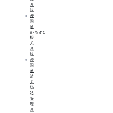
系
统
跨
国
通
97/9810
报
关
系
统
跨
国
通
清
关
场
站
管
理
系