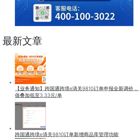
最新文章
【业务通知】跨国通跨境e清关9810订单申报全新调价，
值叠加低至3.33元/单
跨国通跨境e清关9810订单新增商品库管理功能