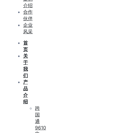
介绍
合作
伙伴
企业
风采
首
页
关
于
我
们
产
品
介
绍
跨
国
通
9610