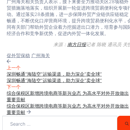
广州海关相关负责人表示，接下来要全力推动关区28项稳外
贸措施落地落实，组织开展新一轮促进跨境贸易便利化专项
动。通过落实28条措施，进一步保障外贸产业链供应链稳定
畅通，不断优化口岸营商环境，提升跨境贸易便利化水平，
同有关部门帮助外贸企业着力挖掘进出口潜力，培育参与国
经济合作和竞争新优势，促进内外贸一体化发展。
来源：
南方日报
记者 陈晓 通讯员 关
Tags:
促外贸保稳
广州海关
上一个
深圳畅通“海陆空”运输渠道，助力深企“卖全球”
深圳畅通“海陆空”运输渠道，助力深企“卖全球”
下一个
综合保税区新增跨境电商等新兴业态 为高水平对外开放做出
重要贡献
综合保税区新增跨境电商等新兴业态 为高水平对外开放做出
重要贡献
Search
for:
S