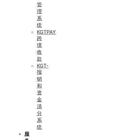
管
理
系
统
KGTPAY
跨
境
收
款
KGT-
报
销
和
资
金
清
分
系
统
服