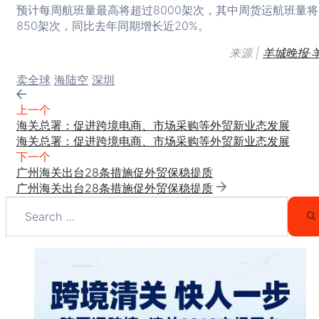
预计每周航班量最高将超过8000架次，其中周货运航班量
850架次，同比去年同期增长近20%。
来源 |
羊城晚报·
Tags:
卖全球
海陆空
深圳
上一个
海关总署：促进跨境电商、市场采购等外贸新业态发展
海关总署：促进跨境电商、市场采购等外贸新业态发展
下一个
广州海关出台28条措施促外贸保稳提质
广州海关出台28条措施促外贸保稳提质
Search
for:
S