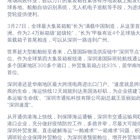
堆场高效作业，数以万计的集装箱在紧张有序地装载上船发
球各地。船舶自动识别系统，无人机电子巡航等手段，为进
货轮提供便利。
3月27日，全球最大集装箱船“长为”满载中国制造，从这里
洲。作为2.4万标箱级“超级轮”，“长为”甲板有近4个足球场
装载箱子首尾相连，可以从深圳一路连到广州。
世界超大型船舶纷至沓来，凸显国际物流供应链中“深圳节点
位。作为全球第四大集装箱枢纽港，深圳港国际班轮航线通达
多个国家地区300多个港口，外贸集装箱占比93%，居华南
首位。
深圳港还是华南地区最大跨境电商进出口门户。“速度就是跨
商的生命，海运快线12天就能到达美国洛杉矶，为企业搭建
条运输’生命线’。”深圳市通拓科技有限公司副总裁王亚丽如
“深圳速度”。
从开通供港海上快线，到保障海运通畅，深圳市交通运输局
港口企业，充分做好疫情防控工作，多措并举，尽最大可能
深圳外贸发展。直击破解海运“一舱难求”“一箱难求”问题，
调班轮企业保障外贸舱位，为深圳港预留舱位、增开外贸加