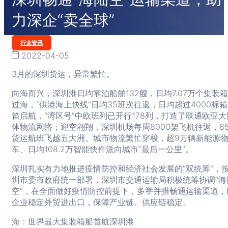
力深企“卖全球”
Categories
行业资讯
2022-04-05
3月的深圳货运，异常繁忙。
向海而兴，深圳港日均靠泊船舶132艘，日均7.07万个集装
过海，“供港海上快线”日均35班次往返，日均超过4000标
笛启航，“湾区号”中欧班列已开行178列，打造了联通欧亚大
体物流网络；迎空翱翔，深圳机场每周8000架飞机往返，85
货运航班飞越五大洲。城市物流繁忙穿梭，超9万辆新能源
车、日均108.2万智能快件派向城市“最后一公里”。
深圳扎实有力地推进疫情防控和经济社会发展的“双统筹”，
圳市委市政府统一部署，深圳市交通运输局积极统筹协调“海
空”，在全面做好疫情防控前提下，多举并措畅通运输渠道，
企业稳定外贸进出口，保障产业链、供应链稳定。
海：世界最大集装箱船首航深圳港