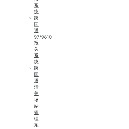
系
统
跨
国
通
97/9810
报
关
系
统
跨
国
通
清
关
场
站
管
理
系