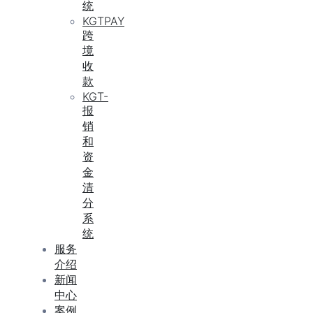
统
KGTPAY
跨
境
收
款
KGT-
报
销
和
资
金
清
分
系
统
服务
介绍
新闻
中心
案例