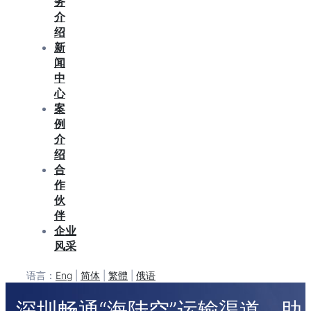
务
介
绍
新
闻
中
心
案
例
介
绍
合
作
伙
伴
企业
风采
语言：
Eng
|
简体
|
繁體
|
俄语
深圳畅通“海陆空”运输渠道，助