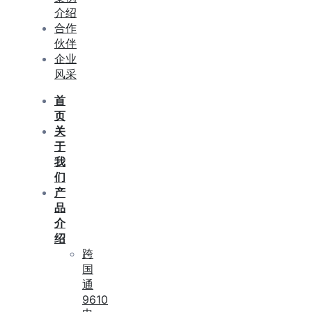
介绍
合作
伙伴
企业
风采
首
页
关
于
我
们
产
品
介
绍
跨
国
通
9610