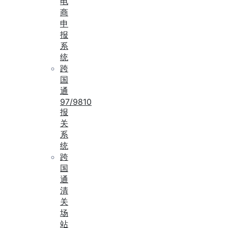
电
商
申
报
系
统
跨
国
通
97/9810
报
关
系
统
跨
国
通
清
关
场
站