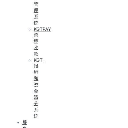
管
理
系
统
KGTPAY
跨
境
收
款
KGT-
报
销
和
资
金
清
分
系
统
服