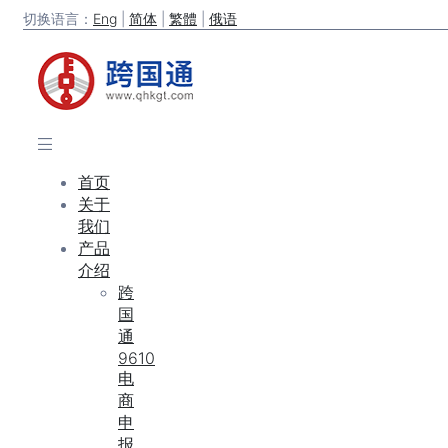
切换语言：
Eng
|
简体
|
繁體
|
俄语
首页
关于
我们
产品
介绍
跨
国
通
9610
电
商
申
报