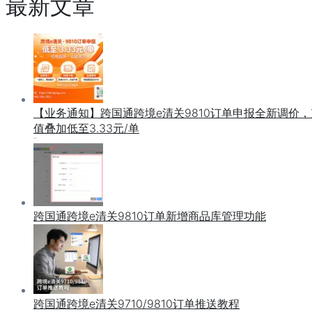
最新文章
【业务通知】跨国通跨境e清关9810订单申报全新调价，
值叠加低至3.33元/单
跨国通跨境e清关9810订单新增商品库管理功能
跨国通跨境e清关9710/9810订单推送教程