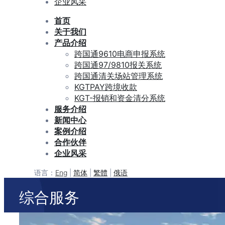
企业风采
首页
关于我们
产品介绍
跨国通9610电商申报系统
跨国通97/9810报关系统
跨国通清关场站管理系统
KGTPAY跨境收款
KGT-报销和资金清分系统
服务介绍
新闻中心
案例介绍
合作伙伴
企业风采
语言：
Eng
|
简体
|
繁體
|
俄语
综合服务