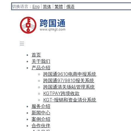
切换语言：
Eng
|
简体
|
繁體
|
俄语
首页
关于我们
产品介绍
跨国通9610电商申报系统
跨国通97/9810报关系统
跨国通清关场站管理系统
KGTPAY跨境收款
KGT-报销和资金清分系统
服务介绍
新闻中心
案例介绍
合作伙伴