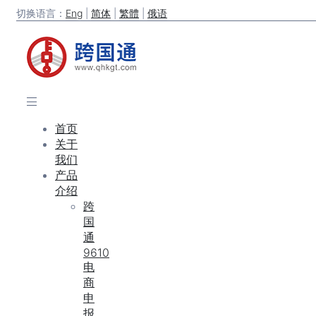
切换语言：
Eng
|
简体
|
繁體
|
俄语
首页
关于
我们
产品
介绍
跨
国
通
9610
电
商
申
报