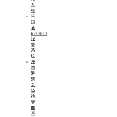
系
统
跨
国
通
97/9810
报
关
系
统
跨
国
通
清
关
场
站
管
理
系