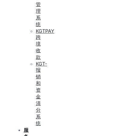
管
理
系
统
KGTPAY
跨
境
收
款
KGT-
报
销
和
资
金
清
分
系
统
服