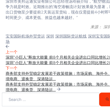
深圳市美邦运通实业有限公司总经理汤玲丽介绍，“航空物流
争力就是时效。近期推出的‘海空港畅流计划’效果最为显著，
出口货物至少要提前2天装运至货站，现在仅需提前4小时即
时间更少、成本更低、效益也越来越好。”
来源： 深
Tags:
宝安国际机场外贸货运
深圳
深圳国际货运航线
深圳宝安国
场
上一个
深圳“小巨人”释放大能量 前8个月相关企业进出口同比增长28
深圳“小巨人”释放大能量 前8个月相关企业进出口同比增长28
下一个
商务部支持外贸稳定发展若干政策措施：市场采购、海外仓
境电商、退换货、深港陆运...
商务部支持外贸稳定发展若干政策措施：市场采购、海外仓
境电商、退换货、深港陆运...
Search
for:
S