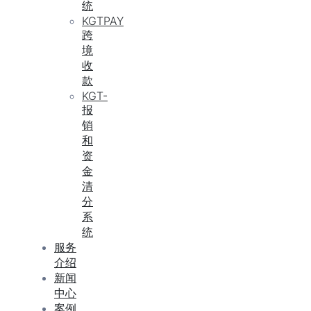
统
KGTPAY
跨
境
收
款
KGT-
报
销
和
资
金
清
分
系
统
服务
介绍
新闻
中心
案例