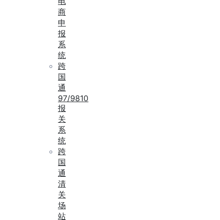
电
商
申
报
系
统
跨
国
通
97/9810
报
关
系
统
跨
国
通
清
关
场
站