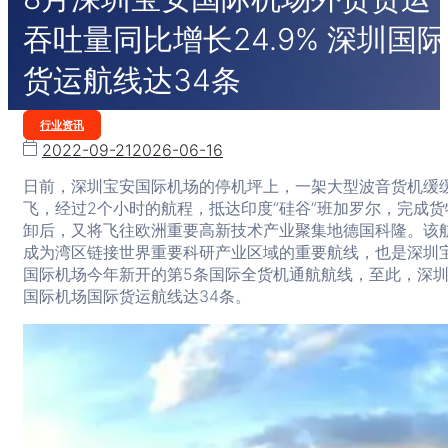
吞吐量同比增长24.9% 深圳国际
货运航线达34条
Categories
行业资讯
2022-09-21
2026-06-16
日前，深圳宝安国际机场的停机坪上，一架大型波音货机缓
飞，经过2个小时的航程，抵达印度“硅谷”班加罗尔，完成货
卸后，又将飞往欧洲重要高新技术产业聚集地德国科隆。该
成为湾区链接世界重要科研产业区域的重要航线，也是深圳
国际机场今年新开的第5条国际全货机通航航线，至此，深
国际机场国际货运航线达34条。