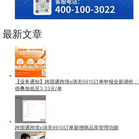
最新文章
【业务通知】跨国通跨境e清关9810订单申报全新调价，
值叠加低至3.33元/单
跨国通跨境e清关9810订单新增商品库管理功能