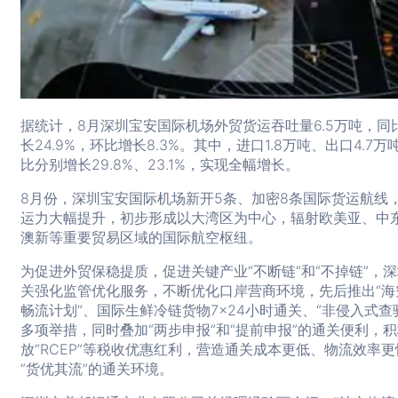
据统计，8月深圳宝安国际机场外贸货运吞吐量6.5万吨，同
长24.9%，环比增长8.3%。其中，进口1.8万吨、出口4.7万
比分别增长29.8%、23.1%，实现全幅增长。
8月份，深圳宝安国际机场新开5条、加密8条国际货运航线
运力大幅提升，初步形成以大湾区为中心，辐射欧美亚、中
澳新等重要贸易区域的国际航空枢纽。
为促进外贸保稳提质，促进关键产业“不断链”和“不掉链”，
关强化监管优化服务，不断优化口岸营商环境，先后推出“海
畅流计划”、国际生鲜冷链货物7×24小时通关、“非侵入式查
多项举措，同时叠加“两步申报”和“提前申报”的通关便利，
放“RCEP”等税收优惠红利，营造通关成本更低、物流效率更
“货优其流”的通关环境。