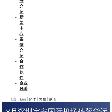
务
介
绍
新
闻
中
心
案
例
介
绍
合
作
伙
伴
企业
风采
语言：
Eng
|
简体
|
繁體
|
俄语
8月深圳宝安国际机场外贸货运