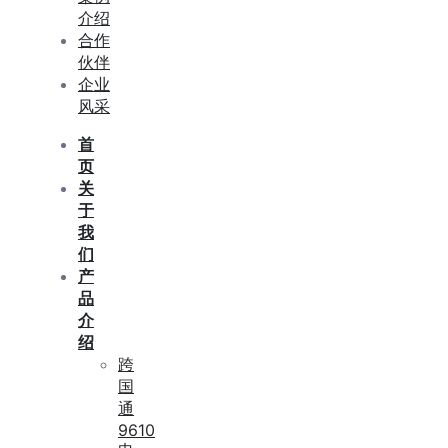
介绍
合作
伙伴
企业
风采
首
页
关
于
我
们
产
品
介
绍
跨
国
通
9610