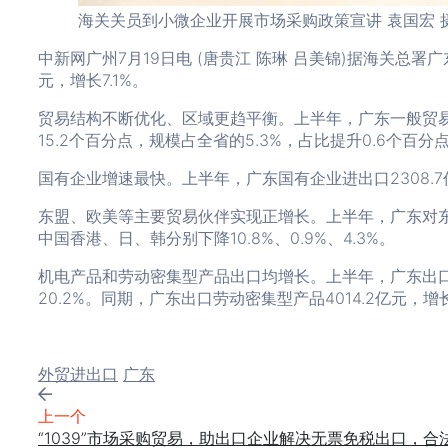
海关关员到小微企业开展市场采购政策宣讲 袁国宏 
中新网广州7月19日电 (唐贵江 陈琳 吕美锦)据海关总署
元，增长7.1%。
贸易结构不断优化、区域更趋平衡。上半年，广东一般贸易进出
15.2个百分点，规模占全省的5.3%，占比提升0.6个百分
国有企业增速最快。上半年，广东国有企业进出口2308.7亿元
东盟、欧美等主要贸易伙伴实现正增长。上半年，广东对东盟进
中国香港、日、韩分别下降10.8%、0.9%、4.3%。
机电产品和劳动密集型产品出口均增长。上半年，广东出口机电
20.2%。同期，广东出口劳动密集型产品4014.2亿元，增
Tags:
外贸进出口
广东
上一个
“1039”市场采购贸易，助出口企业解决无票免税出口，合