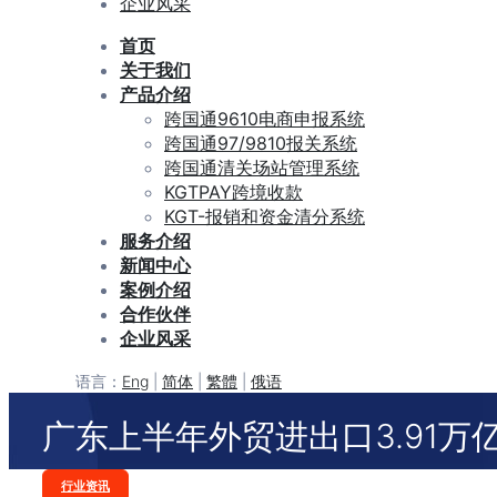
企业风采
首页
关于我们
产品介绍
跨国通9610电商申报系统
跨国通97/9810报关系统
跨国通清关场站管理系统
KGTPAY跨境收款
KGT-报销和资金清分系统
服务介绍
新闻中心
案例介绍
合作伙伴
企业风采
语言：
Eng
|
简体
|
繁體
|
俄语
广东上半年外贸进出口3.91万
Categories
行业资讯