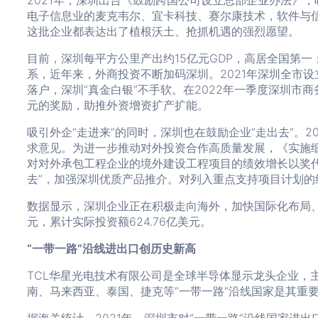
2021年，深圳出台《鼓励跨国公司设立总部企业办法》
电子信息业的麦克韦尔、宜卡科技、赛尔康技术，软件与
这批企业都表达出了植根沃土、抢抓机遇的强烈愿望。
目前，深圳每平方公里产出约15亿元GDP，高居全国第
系，近年来，外商投资不断加码深圳。2021年深圳全市设
落户，深圳“真金白银”不手软。在2022年一季度深圳市
元的奖励，助推外资增资扩产扩能。
吸引外企“走进来”的同时，深圳也在鼓励企业“走出去”
求意见。为进一步推动对外投资合作高质量发展，《实施
对对外承包工程企业的境外建设工程项目的绩效增长以奖
去”，加强深圳优质产品推介。对列入重点支持项目计划的
数据显示，深圳企业正在积极走向海外，加快国际化布局、本
元，累计实际投资额624.76亿美元。
“一带一路”沿线进出口创历史新高
TCL华星光电技术有限公司是全球半导体显示龙头企业，
南、马来西亚、泰国、捷克等“一带一路”沿线国家是其重