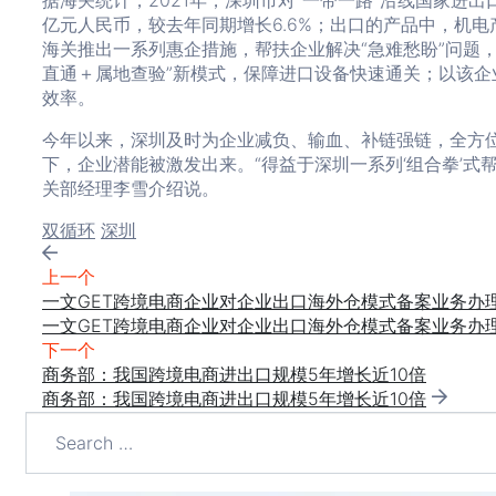
据海关统计，2021年，深圳市对“一带一路”沿线国家进出口
亿元人民币，较去年同期增长6.6%；出口的产品中，机
海关推出一系列惠企措施，帮扶企业解决“急难愁盼”问题，
直通＋属地查验”新模式，保障进口设备快速通关；以该
效率。
今年以来，深圳及时为企业减负、输血、补链强链，全方位
下，企业潜能被激发出来。“得益于深圳一系列‘组合拳’式
关部经理李雪介绍说。
Tags:
双循环
深圳
上一个
一文GET跨境电商企业对企业出口海外仓模式备案业务办
一文GET跨境电商企业对企业出口海外仓模式备案业务办
下一个
商务部：我国跨境电商进出口规模5年增长近10倍
商务部：我国跨境电商进出口规模5年增长近10倍
Search
for: