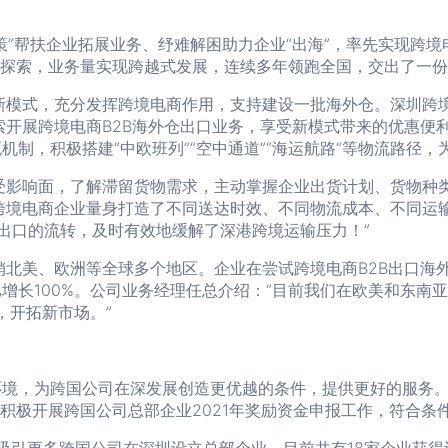
策”帮扶企业拓展业务、纾难解困助力企业“出海”，率先实现跨
新探索，业务量实现跨越式发展，连续多年领跑全国，交出了一
新模式，充分发挥跨境电商作用，支持建设一批海外仓。深圳跨
索开展跨境电商B2B海外仓出口业务，享受新模式带来的优惠便
机制，积极搭建“中欧班列”“空中通道”“海运航路”等物流路径
受影响面，了解滞留货物需求，主动掌握企业出货计划、货物种
境电商企业量身打造了不同送达时效、不同物流成本、不同运输
出口的流转，及时有效地缓解了深港跨境运输压力！”
销北美、欧洲等全球多个地区。企业在尝试跨境电商B2B出口海
比增长100%。公司业务经理任总介绍：“目前我们在欧美和东
，开拓新市场。”
环境，为跨国公司在深发展创造更优越的条件，提供更好的服务。为
积极开展跨国公司总部企业2021年奖励资金申报工作，符合条