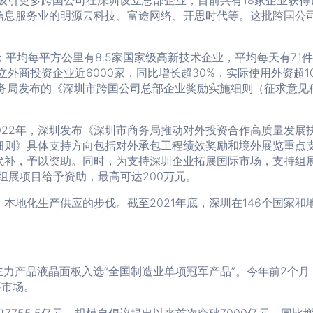
，吸引更多跨国公司在深圳设立总部企业，目前共有18家企业获
信息服务业的明源云科技、富途网络、开思时代等。这批跨国公
一；平均每平方公里有8.5家国家级高新技术企业，平均每天有7
立外商投资企业近6000家，同比增长超30%，实际使用外资超
商务局发布的《深圳市跨国公司总部企业奖励实施细则（征求意见
。2022年，深圳发布《深圳市商务局推动对外投资合作高质量发
细则》具体支持方向包括对外承包工程绩效奖励和境外展览重点
代补，予以资助。同时，为支持深圳企业拓展国际市场，支持组展
组展项目给予资助，最高可达200万元。
地化生产供应的步伐。截至2021年底，深圳在146个国家和地区
主力产品液晶面板入选“全国制造业单项冠军产品”。今年前2个
要市场。