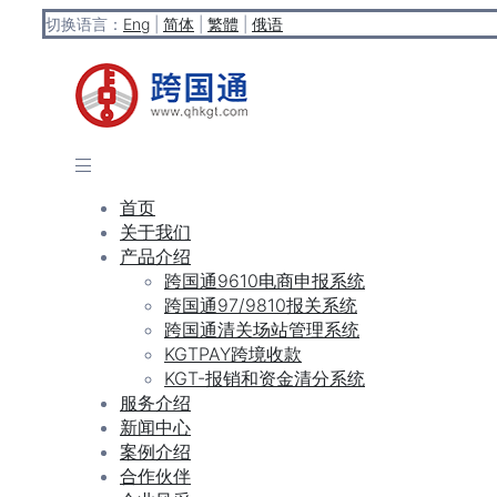
切换语言：
Eng
|
简体
|
繁體
|
俄语
首页
关于我们
产品介绍
跨国通9610电商申报系统
跨国通97/9810报关系统
跨国通清关场站管理系统
KGTPAY跨境收款
KGT-报销和资金清分系统
服务介绍
新闻中心
案例介绍
合作伙伴