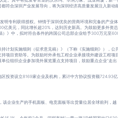
得认定。其中有批发零售业的沃尔玛、华润万家、茂业商厦，新一
司都符合深圳产业发展导向，将为深圳经济高质量发展注入新动
1件发明专利获得授权。钟情于深圳优良的营商环境和完备的产业体
100亿美元，同比增长超20%，达到历史新高。为鼓励更多外资
稿）》中，拟对符合条件的跨国公司总部企业给予300万元至60
展扶持计划实施细则（征求意见稿）》（下称《实施细则》），公
支持项目资助等。为鼓励对外承包工程企业承接境外建设工程项
单位组织企业参加境外展览重点支持项目，鼓励重点企业“走出
投资设立8169家企业及机构，累计中方协议投资额724.93
月，该企业生产的手机面板、电竞面板等出货量位居全球前列，越