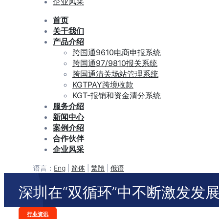
企业风采
首页
关于我们
产品介绍
跨国通9610电商申报系统
跨国通97/9810报关系统
跨国通清关场站管理系统
KGTPAY跨境收款
KGT-报销和资金清分系统
服务介绍
新闻中心
案例介绍
合作伙伴
企业风采
语言：
Eng
|
简体
|
繁體
|
俄语
深圳在“双循环”中不断激发发
Categories
行业资讯