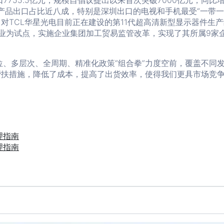
7755.5亿元，规模自倡议提出以来首次突破7000亿元，同比增长
电产品出口占比近八成，特别是深圳出口的电视和手机最受“一带
对TCL华星光电目前正在建设的第11代超高清新型显示器件生产线
企业为试点，实施企业集团加工贸易监管改革，实现了其所属9家
、多层次、全周期、精准化政策“组合拳”力度空前，覆盖不同
帮扶措施，降低了成本，提高了出货效率，使得我们更具市场竞争
理指南
理指南