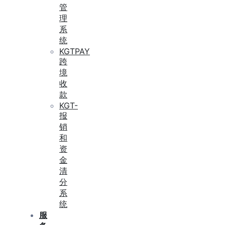
管
理
系
统
KGTPAY
跨
境
收
款
KGT-
报
销
和
资
金
清
分
系
统
服