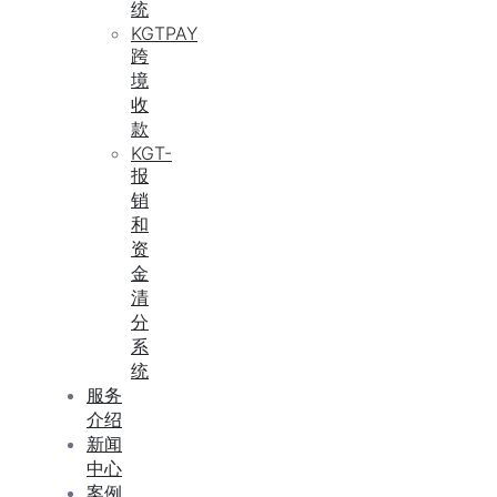
统
KGTPAY
跨
境
收
款
KGT-
报
销
和
资
金
清
分
系
统
服务
介绍
新闻
中心
案例