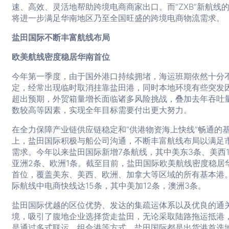
速、高效、灵活地帮助跨境电商商家出口。而“ZXB”新航线
将进一步满足华南地区乃至全国旺盛的跨境电商物流需求。
盐田国际不断丰富航线布局
欧美航线密度稳居华南首位
今年第一季度，由于国外港口持续拥堵，海运班期依然十分
定，经常出现临时取消挂靠盐田港，同时本地环境有些突发
超出预期，外贸箱量增长面临诸多风险挑战，叠加去年吞吐
数较高等因素，实现全年目标需要付出更大努力。
在全力保障产业链供应链稳定和“供港物资海上快线”畅通的
上，盐田国际积极与船公司沟通，不断丰富航线布局以满足
需求。今年以来盐田国际新增7条航线，其中美东3条、美西
亚洲2条、欧洲1条。截至目前，盐田国际欧美航线密度稳居
首位，覆盖美东、美西、欧洲、加拿大等区域的所有基本港
际航线中电商快线达15条，其中美加12条，澳洲3条。
盐田国际优越的区位优势、发达的集疏运体系以及优良的通
境，吸引了腹地企业选择货走盐田，无论采取陆路拖运抵港
是通过多式联运、组合港等方式，盐田国际都是出货港首选