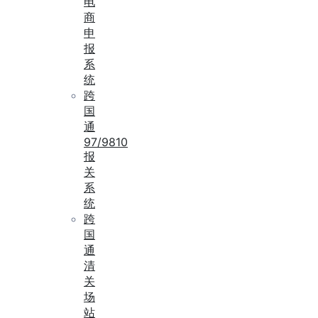
电
商
申
报
系
统
跨
国
通
97/9810
报
关
系
统
跨
国
通
清
关
场
站