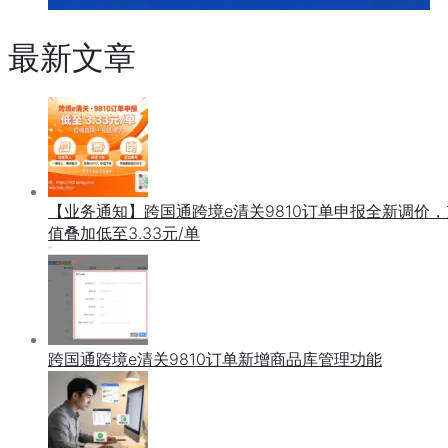
最新文章
【业务通知】跨国通跨境e清关9810订单申报全新调价，
值叠加低至3.33元/单
跨国通跨境e清关9810订单新增商品库管理功能