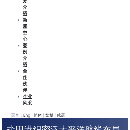
务
介
绍
新
闻
中
心
案
例
介
绍
合
作
伙
伴
企业
风采
语言：
Eng
|
简体
|
繁體
|
俄语
盐田港织密泛太平洋航线布局，