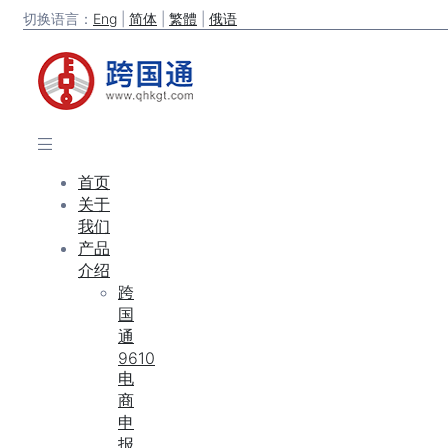
切换语言：
Eng
|
简体
|
繁體
|
俄语
首页
关于
我们
产品
介绍
跨
国
通
9610
电
商
申
报