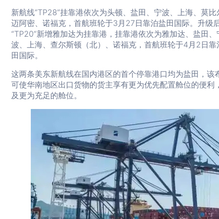
新航线“TP28”挂靠港依次为头顿、盐田、宁波、上海、莫比
迈阿密、诺福克，首航班轮于3月27日靠泊盐田国际。升级
“TP20”新增雅加达为挂靠港，挂靠港依次为雅加达、盐田、
波、上海、查尔斯顿（北）、诺福克，首航班轮于4月2日靠
田国际。
这两条美东新航线在国内港区的首个停靠港口均为盐田，该
可使华南地区出口货物的货主享有更为优先配置舱位的便利
及更为充足的舱位。