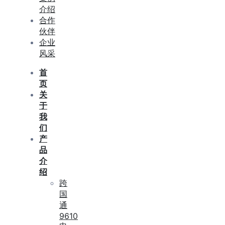
介绍
合作
伙伴
企业
风采
首
页
关
于
我
们
产
品
介
绍
跨
国
通
9610