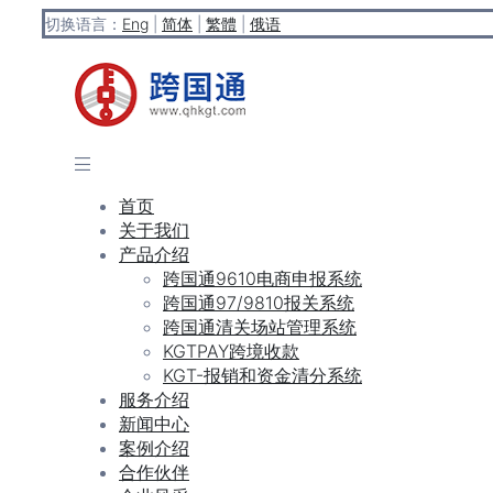
切换语言：
Eng
|
简体
|
繁體
|
俄语
首页
关于我们
产品介绍
跨国通9610电商申报系统
跨国通97/9810报关系统
跨国通清关场站管理系统
KGTPAY跨境收款
KGT-报销和资金清分系统
服务介绍
新闻中心
案例介绍
合作伙伴