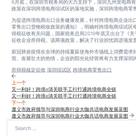
6月底，在深圳市税务局的大力支持下，深圳九州里电商
政策在深圳跨境电商综试区的落地实施，深圳跨境电商零
为促进跨境电商出口业务健康发展，针对跨境电商企业出口
零售出口货物税收政策的通知》，明确对跨境电商综试区
得税征收有关问题，国家税务总局2019年底又出台了《
征收企业所得税。该两项政策，解决了行业担忧因进项发
新冠肺炎疫情在全球的持续蔓延使海外市场线上消费需求
营、发展壮大的热情，企业的阳光化经营将有力支撑深圳
Tags:
所得税核定征收
深圳综试区
跨境电商零售出口
上一个
又一利好！跨境e清关联手工行打通跨境电商全链
又一利好！跨境e清关联手工行打通跨境电商全链
下一个
遵义市政府领导与深圳电商行业大咖共话电商发展蓝图
遵义市政府领导与深圳电商行业大咖共话电商发展蓝图
Search
for: