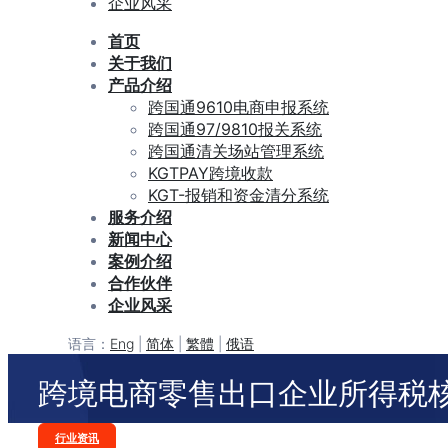
企业风采
首页
关于我们
产品介绍
跨国通9610电商申报系统
跨国通97/9810报关系统
跨国通清关场站管理系统
KGTPAY跨境收款
KGT-报销和资金清分系统
服务介绍
新闻中心
案例介绍
合作伙伴
企业风采
语言：
Eng
|
简体
|
繁體
|
俄语
跨境电商零售出口企业所得税
Categories
行业资讯