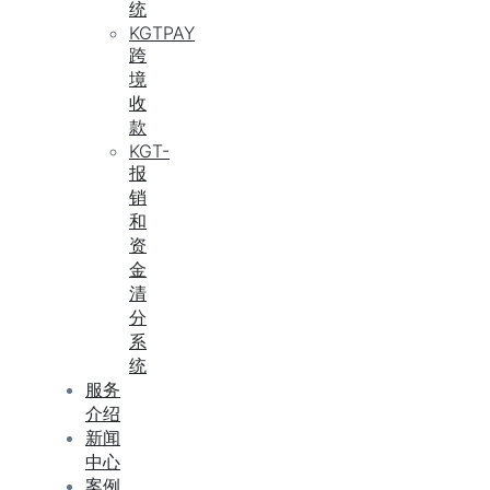
统
KGTPAY
跨
境
收
款
KGT-
报
销
和
资
金
清
分
系
统
服务
介绍
新闻
中心
案例