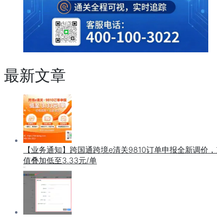
最新文章
【业务通知】跨国通跨境e清关9810订单申报全新调价，
值叠加低至3.33元/单