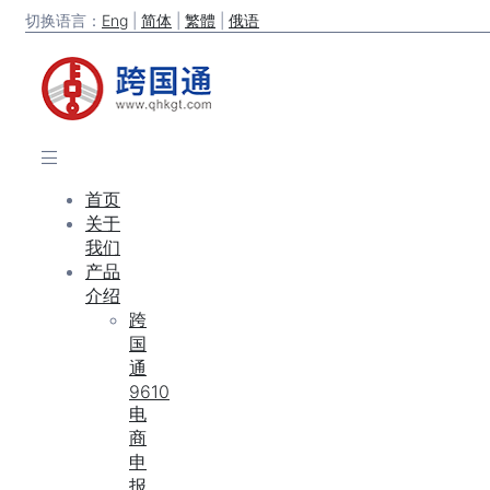
切换语言：
Eng
|
简体
|
繁體
|
俄语
首页
关于
我们
产品
介绍
跨
国
通
9610
电
商
申
报