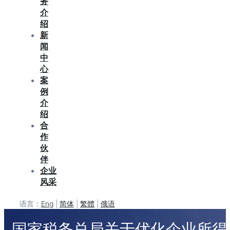
务
介
绍
新
闻
中
心
案
例
介
绍
合
作
伙
伴
企业
风采
语言：
Eng
|
简体
|
繁體
|
俄语
国家税务总局关于优化企业所得