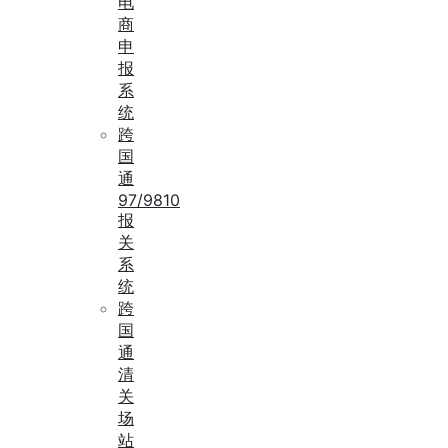
电
商
申
报
系
统
跨
国
通
97/9810
报
关
系
统
跨
国
通
清
关
场
站