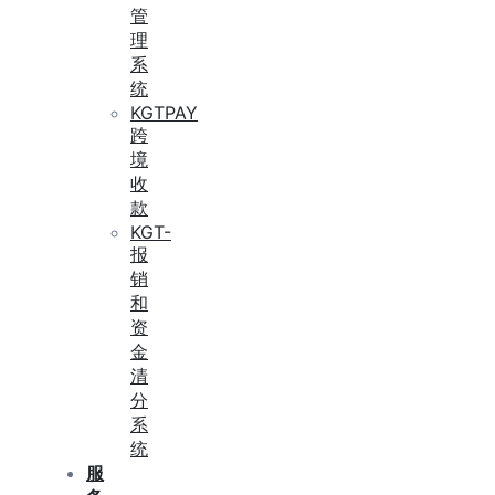
管
理
系
统
KGTPAY
跨
境
收
款
KGT-
报
销
和
资
金
清
分
系
统
服