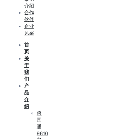
介绍
合作
伙伴
企业
风采
首
页
关
于
我
们
产
品
介
绍
跨
国
通
9610