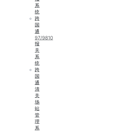
系
统
跨
国
通
97/9810
报
关
系
统
跨
国
通
清
关
场
站
管
理
系