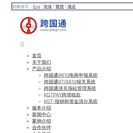
切换语言：
Eng
|
简体
|
繁體
|
俄语
首页
关于我们
产品介绍
跨国通9610电商申报系统
跨国通97/9810报关系统
跨国通清关场站管理系统
KGTPAY跨境收款
KGT-报销和资金清分系统
服务介绍
新闻中心
案例介绍
合作伙伴