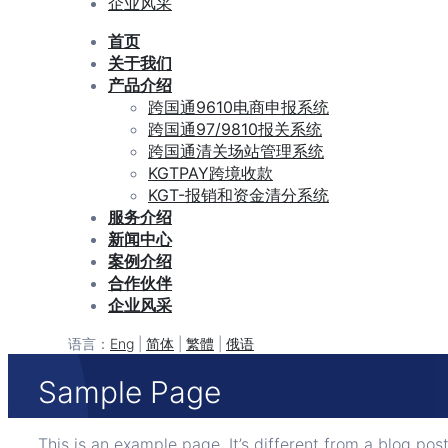
企业风采
首页
关于我们
产品介绍
跨国通9610电商申报系统
跨国通97/9810报关系统
跨国通清关场站管理系统
KGTPAY跨境收款
KGT-报销和资金清分系统
服务介绍
新闻中心
案例介绍
合作伙伴
企业风采
语言：
Eng
|
简体
|
繁體
|
俄语
Sample Page
This is an example page. It’s different from a blog pos