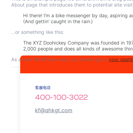
About page that introduces them to potential site visito
Hi there! I’m a bike messenger by day, aspiring ac
(And gettin’ caught in the rain.)
…or something like this:
The XYZ Doohickey Company was founded in 1971,
2,000 people and does all kinds of awesome thi
As a new WordPress user, you should go to
your dash
客服电话
400-100-3022
kf@qhkgt.com