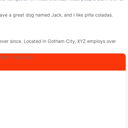
 have a great dog named Jack, and I like piña coladas.
ever since. Located in Gotham City, XYZ employs over
tent. Have fun!